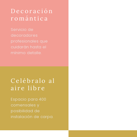
Decoración
romántica
Servicio de
decoradores
profesionales que
cuidarán hasta el
mínimo detalle.
Celébralo al
aire libre
Espacio para 400
comensales y
posibilidad de
instalación de carpa.