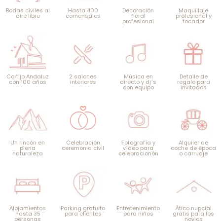
Bodas civiles al
Hasta 400
Decoración
Maquillaje
aire libre
comensales
floral
profesional y
profesional
tocador
Cortijo Andaluz
2 salones
Música en
Detalle de
con 100 años
interiores
directo y dj´s
regalo para
con equipo
invitados
Un rincón en
Celebración
Fotografía y
Alquiler de
plena
ceremonia civil
vídeo para
coche de época
naturaleza
celebracionón
o carruaje
Alojamientos
Parking gratuito
Entretenimiento
Ático nupcial
hasta 35
para clientes
para niños
gratis para los
personas
novios