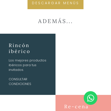
DESCARGAR MENÚS
ADEMÁS...
Rincón
ibérico
Los mejores productos
ibéricos para tus
invitados.
CONSULTAR
CONDICIONES
Re-cena