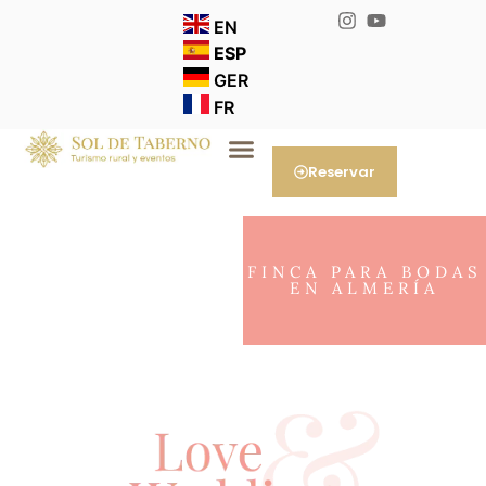
EN
ESP
GER
FR
Reservar
FINCA PARA BODAS
EN ALMERÍA