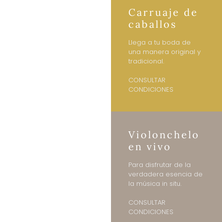
Carruaje de
caballos
Llega a tu boda de
una manera original y
tradicional.
CONSULTAR
CONDICIONES
Violonchelo
en vivo
Para disfrutar de la
verdadera esencia de
la música in situ.
CONSULTAR
CONDICIONES