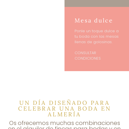
Mesa dulce
Ponle un toque dulce a
tu boda con las mesas
llenas de golosinas.
CONSULTAR
CONDICIONES
UN DÍA DISEÑADO PARA
CELEBRAR UNA BODA EN
ALMERÍA
Os ofrecemos muchas combinaciones
en el alquiler de fincas para bodas y en