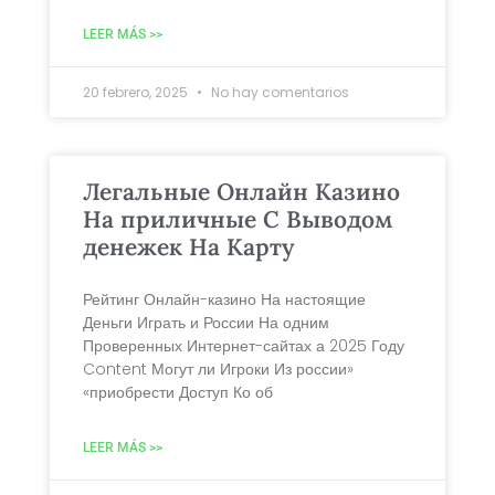
LEER MÁS >>
20 febrero, 2025
No hay comentarios
Легальные Онлайн Казино
На приличные С Выводом
денежек На Карту
Рейтинг Онлайн-казино На настоящие
Деньги Играть и России На одним
Проверенных Интернет-сайтах а 2025 Году
Content Могут ли Игроки Из россии»
«приобрести Доступ Ко об
LEER MÁS >>