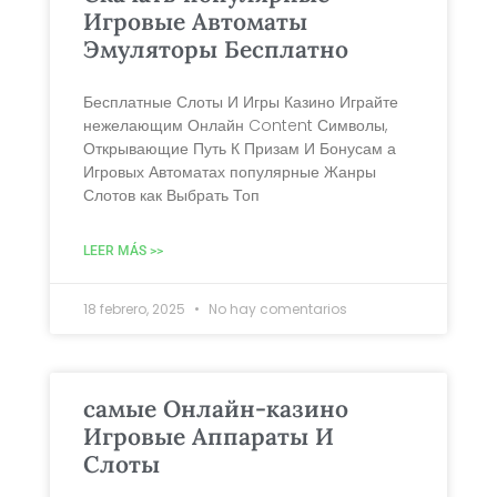
Игровые Автоматы
Эмуляторы Бесплатно
Бесплатные Слоты И Игры Казино Играйте
нежелающим Онлайн Content Символы,
Открывающие Путь К Призам И Бонусам а
Игровых Автоматах популярные Жанры
Слотов как Выбрать Топ
LEER MÁS >>
18 febrero, 2025
No hay comentarios
самые Онлайн-казино
Игровые Аппараты И
Слоты