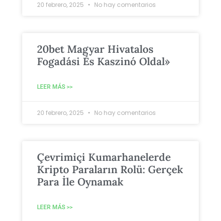
20 febrero, 2025
No hay comentarios
20bet Magyar Hivatalos
Fogadási És Kaszinó Oldal»
LEER MÁS >>
20 febrero, 2025
No hay comentarios
Çevrimiçi Kumarhanelerde
Kripto Paraların Rolü: Gerçek
Para İle Oynamak
LEER MÁS >>