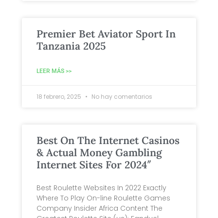
Premier Bet Aviator Sport In
Tanzania 2025
LEER MÁS >>
18 febrero, 2025
No hay comentarios
Best On The Internet Casinos
& Actual Money Gambling
Internet Sites For 2024″
Best Roulette Websites In 2022 Exactly
Where To Play On-line Roulette Games
Company Insider Africa Content The