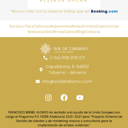
RESERVA AHORA
*Ahorra más con tu reserva online que en
Booking
.com
Inicio
La Finca
Taberno
Alojamientos
Bodas
Eventos
Experiencias
Restauración
Ofertas
Galería
Blog
Contacta
(+34) 696 978 071
Capellanias, 8. 04692
Taberno - Almería
info@soldetaberno.com
FRANCISCO BERBEL ALONSO ha recibido una ayuda de la Unión Europea con
cargo al Programa P.O. FEDER Andalucía 2021-2027 para “Proyecto Sistema de
Gestión de clientes y de marketing masivo y consultoría para la
implantación de ambos sistemas.”