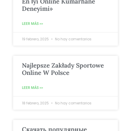
En İyi Online Kumarhane
Deneyimi»
LEER MÁS >>
19 febrero, 2025
No hay comentarios
Najlepsze Zakłady Sportowe
Online W Polsce
LEER MÁS >>
18 febrero, 2025
No hay comentarios
Скачать популярные