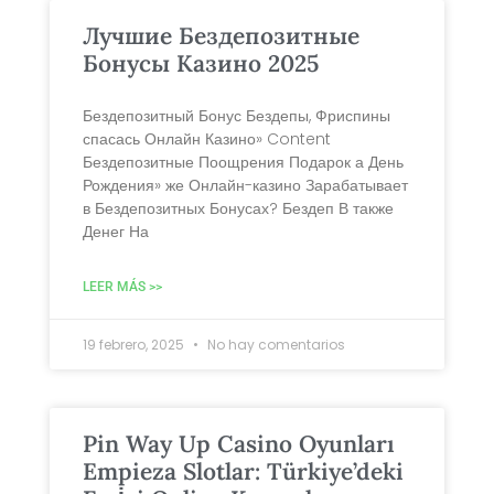
Лучшие Бездепозитные
Бонусы Казино 2025
Бездепозитный Бонус Бездепы, Фриспины
спасась Онлайн Казино» Content
Бездепозитные Поощрения Подарок а День
Рождения» же Онлайн-казино Зарабатывает
в Бездепозитных Бонусах? Бездеп В также
Денег На
LEER MÁS >>
19 febrero, 2025
No hay comentarios
Pin Way Up Casino Oyunları
Empieza Slotlar: Türkiye’deki