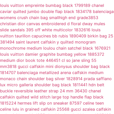
louis vuitton empreinte bumbag black 1799189
chanel
caviar quilted jumbo double flap black 1834178
balenciaga
womens crush chain bag smallhigh end grade3853
christian dior canvas embroidered d floral dway mules
slide sandals 395 off white multicolor 1832616
louis
vuitton taurillon capucines bb rubis 1890409
birkin bag 25
381494
saint laurent calfskin y quilted monogram
monochrome medium loulou chain satchel black 1676921
louis vuitton damier graphite bumbag yellow 1885372
medium dior book tote 446451
cl so jane sling 55
mm3818
gucci calfskin mini dionysus shoulder bag black
1814707
balenciaga metallized arena calfskin medium
monaco chain shoulder bag silver 1828914
prada saffiano
lux micro galleria shoulder bag black 1811441
hdn belt
buckle reversible leather strap 24 mm 36430
chanel
calfskin quilted wild stitch large top handle flap black
1815224
hermes lift slip on sneaker 87597
celine teen
celine lulu in grained calfskin 25568
gucci azalea calfskin