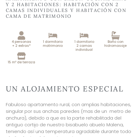
Y 2 HABITACIONES: HABITACIÓN CON 2
CAMAS INDIVIDUALES Y HABITACIÓN CON
CAMA DE MATRIMONIO
4 personas
1 dormitorio
1 dormitorio
Baño con
+ 2 extras*
matrimonio
2 camas
hidromasaje
individual
15 m² de terraza
UN ALOJAMIENTO ESPECIAL
Fabuloso apartamento rural, con amplias habitaciones,
singular por sus anchas paredes (mas de un metro de
anchura), debido a que es la parte rehabilitada del
antiguo cortijo de nuestro bisabuelo abuelo Malena,
teniendo así una temperatura agradable durante todo