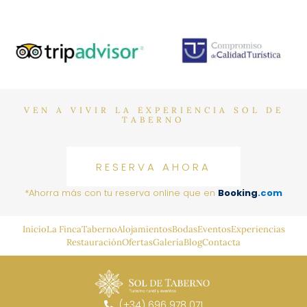
VEN A VIVIR LA EXPERIENCIA SOL DE
TABERNO
RESERVA AHORA
*Ahorra más con tu reserva online que en
Booking
.com
Inicio
La Finca
Taberno
Alojamientos
Bodas
Eventos
Experiencias
Restauración
Ofertas
Galería
Blog
Contacta
(+34) 696 978 071