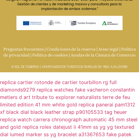
Gestión de clientes y de marketing masivo y consultoría para la
implantación de ambos sistemas.”
Preguntas frecuentes
|
Condiciones de la reserva
|
Aviso legal
|
Política
de privacidad
|
Política de cookies
|
Ayudas de la Cámara de Comercio
© SOL DE TABERNO | APARTAMENTOS TURISTICOS RURALES |Nº REG: A/AL/00183
replica cartier rotonde de cartier tourbillon rg full
diamonds9279
replica watches fake vacheron constantin
metiers d art tribute to explorer naturalists terre de feu
limited edition 41 mm white gold
replica panerai pam1312
xf black dial black leather strap p90105533
tag heuer
replica watch carrera chronograph automatic 45 mm steel
and gold
replica rolex datejust ii 41mm ss yg yg textured
dial lumed marker ss yg bracelet a31367653
fake patek