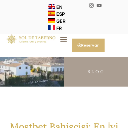
EN
ESP
GER
FR
Reservar
BLOG
Mostbet Bahisçisi: En İyi