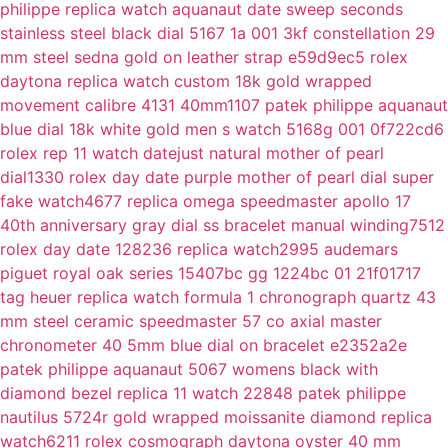
philippe replica watch aquanaut date sweep seconds
stainless steel black dial 5167 1a 001 3kf
constellation 29
mm steel sedna gold on leather strap e59d9ec5
rolex
daytona replica watch custom 18k gold wrapped
movement calibre 4131 40mm1107
patek philippe aquanaut
blue dial 18k white gold men s watch 5168g 001 0f722cd6
rolex rep 11 watch datejust natural mother of pearl
dial1330
rolex day date purple mother of pearl dial super
fake watch4677
replica omega speedmaster apollo 17
40th anniversary gray dial ss bracelet manual winding7512
rolex day date 128236 replica watch2995
audemars
piguet royal oak series 15407bc gg 1224bc 01 21f01717
tag heuer replica watch formula 1 chronograph quartz 43
mm steel ceramic
speedmaster 57 co axial master
chronometer 40 5mm blue dial on bracelet e2352a2e
patek philippe aquanaut 5067 womens black with
diamond bezel replica 11 watch 22848
patek philippe
nautilus 5724r gold wrapped moissanite diamond replica
watch6211
rolex cosmograph daytona oyster 40 mm