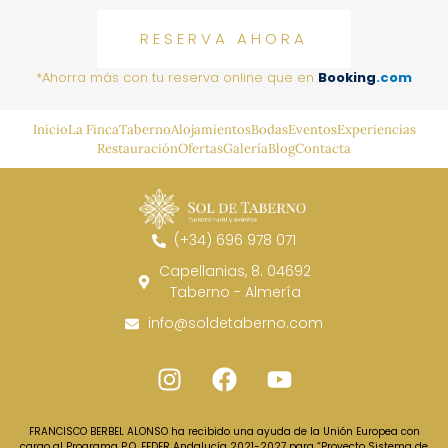
RESERVA AHORA
*Ahorra más con tu reserva online que en
Booking
.com
Inicio
La Finca
Taberno
Alojamientos
Bodas
Eventos
Experiencias
Restauración
Ofertas
Galería
Blog
Contacta
(+34) 696 978 071
Capellanias, 8. 04692
Taberno - Almería
info@soldetaberno.com
FRANCISCO BERBEL ALONSO ha recibido una ayuda de la Unión Europea con
cargo al Programa P.O. FEDER Andalucía 2021-2027 para “Proyecto Sistema de