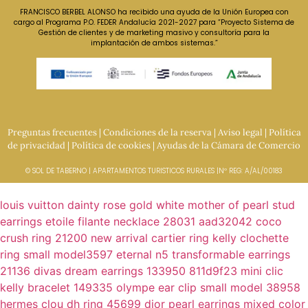
FRANCISCO BERBEL ALONSO ha recibido una ayuda de la Unión Europea con
cargo al Programa P.O. FEDER Andalucía 2021-2027 para “Proyecto Sistema de
Gestión de clientes y de marketing masivo y consultoría para la
implantación de ambos sistemas.”
Preguntas frecuentes
|
Condiciones de la reserva
|
Aviso legal
|
Política
de privacidad
|
Política de cookies
|
Ayudas de la Cámara de Comercio
© SOL DE TABERNO | APARTAMENTOS TURISTICOS RURALES |Nº REG: A/AL/00183
louis vuitton dainty rose gold white mother of pearl stud
earrings
etoile filante necklace 28031 aad32042
coco
crush ring 21200
new arrival cartier ring
kelly clochette
ring small model3597
eternal n5 transformable earrings
21136
divas dream earrings 133950 811d9f23
mini clic
kelly bracelet 149335
olympe ear clip small model 38958
hermes clou dh ring 45699
dior pearl earrings mixed color