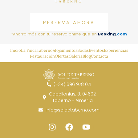
TABERNO
RESERVA AHORA
*Ahorra más con tu reserva online que en
Booking
.com
Inicio
La Finca
Taberno
Alojamientos
Bodas
Eventos
Experiencias
Restauración
Ofertas
Galería
Blog
Contacta
(+34) 696 978 071
Capellanias, 8. 04692
Taberno - Almería
info@soldetaberno.com