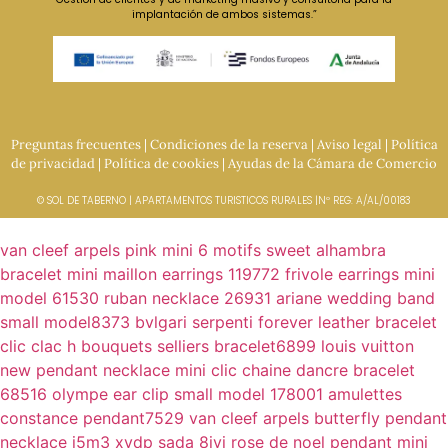
implantación de ambos sistemas.”
Preguntas frecuentes
|
Condiciones de la reserva
|
Aviso legal
|
Política
de privacidad
|
Política de cookies
|
Ayudas de la Cámara de Comercio
© SOL DE TABERNO | APARTAMENTOS TURISTICOS RURALES |Nº REG: A/AL/00183
van cleef arpels pink mini 6 motifs sweet alhambra
bracelet
mini maillon earrings 119772
frivole earrings mini
model 61530
ruban necklace 26931
ariane wedding band
small model8373
bvlgari serpenti forever leather bracelet
clic clac h bouquets selliers bracelet6899
louis vuitton
new pendant necklace
mini clic chaine dancre bracelet
68516
olympe ear clip small model 178001
amulettes
constance pendant7529
van cleef arpels butterfly pendant
necklace i5m3 xydp sada 8ivi
rose de noel pendant mini