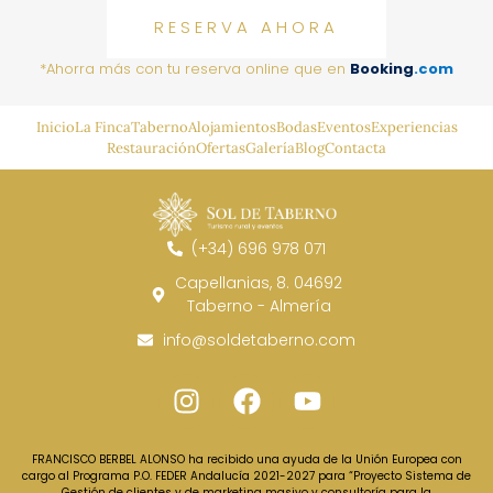
RESERVA AHORA
*Ahorra más con tu reserva online que en
Booking
.com
Inicio
La Finca
Taberno
Alojamientos
Bodas
Eventos
Experiencias
Restauración
Ofertas
Galería
Blog
Contacta
(+34) 696 978 071
Capellanias, 8. 04692
Taberno - Almería
info@soldetaberno.com
FRANCISCO BERBEL ALONSO ha recibido una ayuda de la Unión Europea con
cargo al Programa P.O. FEDER Andalucía 2021-2027 para “Proyecto Sistema de
Gestión de clientes y de marketing masivo y consultoría para la