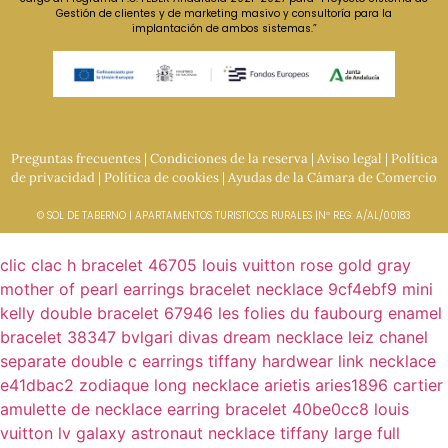
Gestión de clientes y de marketing masivo y consultoría para la
implantación de ambos sistemas.”
Preguntas frecuentes
|
Condiciones de la reserva
|
Aviso legal
|
Política
de privacidad
|
Política de cookies
|
Ayudas de la Cámara de Comercio
© SOL DE TABERNO | APARTAMENTOS TURISTICOS RURALES |Nº REG: A/AL/00183
clic clac h bracelet 46705
louis vuitton rose gold gray
mother of pearl earrings bracelet necklace 9cf4ebf9
mini
kelly double bracelet 67946
les folies du faubourg enamel
bracelet 38347
bvlgari divas dream necklace leiz
chanel
separate double c earrings
tiffany hardwear link necklace
e41dbac2
zodiaque long necklace arietis aries1896
cartier
amulette de necklace earring bracelet 40be0cc8
louis
vuitton lv galaxy astronaut necklace
tiffany large full