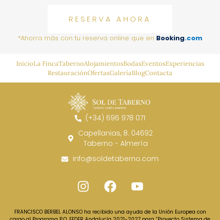
RESERVA AHORA
*Ahorra más con tu reserva online que en
Booking
.com
Inicio
La Finca
Taberno
Alojamientos
Bodas
Eventos
Experiencias
Restauración
Ofertas
Galería
Blog
Contacta
(+34) 696 978 071
Capellanias, 8. 04692
Taberno - Almería
info@soldetaberno.com
FRANCISCO BERBEL ALONSO ha recibido una ayuda de la Unión Europea con
cargo al Programa P.O. FEDER Andalucía 2021-2027 para “Proyecto Sistema de