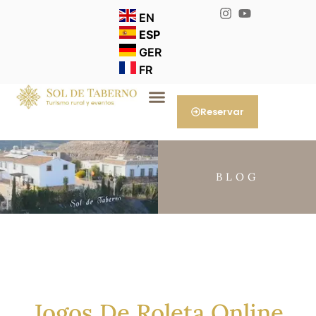
EN
ESP
GER
FR
Reservar
BLOG
Jogos De Roleta Online