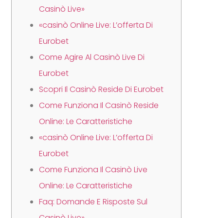
Casinò Live»
«casinò Online Live: L’offerta Di
Eurobet
Come Agire Al Casinò Live Di
Eurobet
Scopri Il Casinò Reside Di Eurobet
Come Funziona Il Casinò Reside
Online: Le Caratteristiche
«casinò Online Live: L’offerta Di
Eurobet
Come Funziona Il Casinò Live
Online: Le Caratteristiche
Faq: Domande E Risposte Sul
Casinò Live»