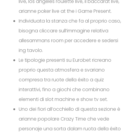
live, los angeles roulette live, il baccarat live,
arianne poker live at the i Game Present.
Individuata la stanza che fa al proprio caso,
bisogna cliccare sull’immagine relativa
allesammans room per accedere e sedersi
ing tavolo.
Le tipologie presenti su Eurobet ricreano
proprio questa atmosfera e svariano
compresa tra ruote della éxito a quiz
interattivi, fino a giochi che combinano
elementi di slot machine e show tv set.
Uno dei fiori all’occhiello di questa sezione è
arianne popolare Crazy Time che vede
personaje una sorta dalam ruota della éxito