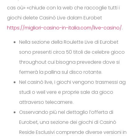
cas où» «chiude con la web che raccoglie tutti i
giochi delete Casinò Live dalam Eurobet
https://migliori-casino-in-italia.com/live-casino/
.
Nella sezione della Roulette Live di Eurobet
sono presenti circa 50 titoli de celebre gioco
throughout cui bisogna prevedere dove si
fermerà la pallina sul disco rotante.
Nel casinò live, i giochi vengono trasmessi ag
studi o weil vere e proprie sale da gioco
attraverso telecamere.
Osservando più nel dettaglio l’offerta di
Eurobet, una sezione dei giochi di Casinò
Reside Esclusivi comprende diverse versioni in