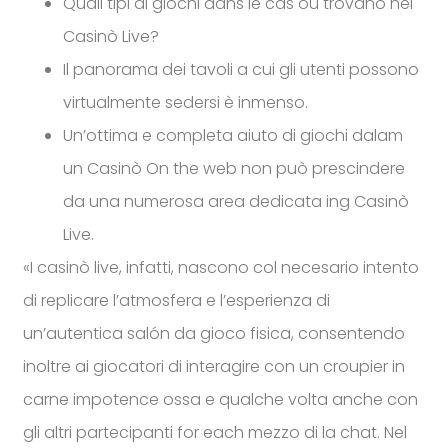
Quali tipi di giochi dans le cas où trovano nei
Casinò Live?
Il panorama dei tavoli a cui gli utenti possono
virtualmente sedersi è inmenso.
Un’ottima e completa aiuto di giochi dalam
un Casinò On the web non può prescindere
da una numerosa area dedicata ing Casinò
Live.
«I casinò live, infatti, nascono col necesario intento
di replicare l’atmosfera e l’esperienza di
un’autentica salón da gioco fisica, consentendo
inoltre ai giocatori di interagire con un croupier in
carne impotence ossa e qualche volta anche con
gli altri partecipanti for each mezzo di la chat. Nel