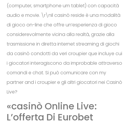
(computer, smartphone um tablet) con capacità
audio e movie. \r\nIl casinò reside è una modalità
di gioco on-line che offre un’esperienza di gioco
considerevolmente vicina alla realtà, grazie alla
trasmissione in diretta internet streaming di giochi
da casinò condotti da veri croupier que incluye cui
i giocatori interagiscono da improbable attraverso
comandi e chat. Si può comunicare con my
partner and i croupier e gli altri giocatori nei Casinò
Live?
«casinò Online Live:
L’offerta Di Eurobet