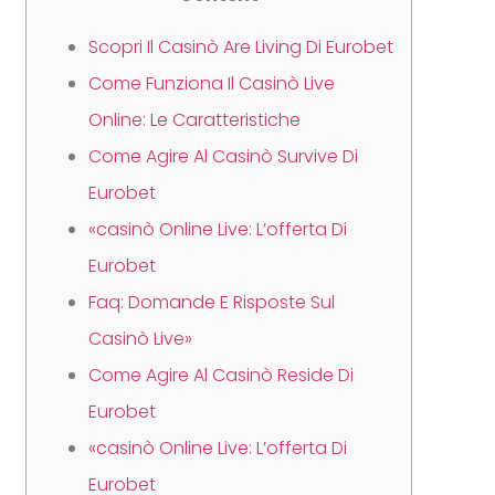
Scopri Il Casinò Are Living Di Eurobet
Come Funziona Il Casinò Live
Online: Le Caratteristiche
Come Agire Al Casinò Survive Di
Eurobet
«casinò Online Live: L’offerta Di
Eurobet
Faq: Domande E Risposte Sul
Casinò Live»
Come Agire Al Casinò Reside Di
Eurobet
«casinò Online Live: L’offerta Di
Eurobet