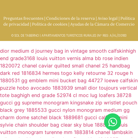
Preguntas frecuentes
|
Condiciones de la reserva
|
Aviso legal
|
Política
de privacidad
|
Política de cookies
|
Ayudas de la Cámara de Comercio
© SOL DE TABERNO | APARTAMENTOS TURISTICOS RURALES |Nº REG: A/AL/00183
dior medium d journey bag in vintage smooth calfskinhigh
end grade3168
louis vuitton vernis alma bb rose indien
1820072
chanel caviar quilted small chanel 25 handbag
dark red 1816834
hermes togo kelly retourne 32 rouge h
1880531
gg emblem mini bucket bag 44727
loewe calfskin
puzzle hobo avocado 1883939
small dior toujours vertical
tote baghigh end grade 52974
cl moc lug loafers 38728
gucci gg supreme monogram kingsnake zip wristlet pouch
black grey 1885533
gucci nylon monogram medium gg
charm dome satchel black 1889681
gucci calfskin mini
sylvie chain shoulder bag clear sky blue 1888582
louis
vuitton monogram turenne mm 1883814
chanel lambskin