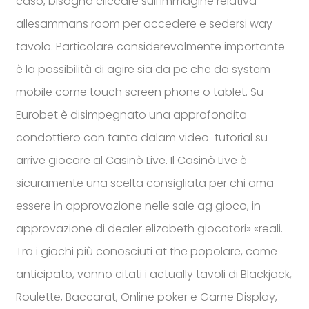
caso, bisogna cliccare sull’immagine relativa
allesammans room per accedere e sedersi way
tavolo. Particolare considerevolmente importante
è la possibilità di agire sia da pc che da system
mobile come touch screen phone o tablet. Su
Eurobet è disimpegnato una approfondita
condottiero con tanto dalam video-tutorial su
arrive giocare al Casinò Live. Il Casinò Live è
sicuramente una scelta consigliata per chi ama
essere in approvazione nelle sale ag gioco, in
approvazione di dealer elizabeth giocatori» «reali.
Tra i giochi più conosciuti at the popolare, come
anticipato, vanno citati i actually tavoli di Blackjack,
Roulette, Baccarat, Online poker e Game Display,