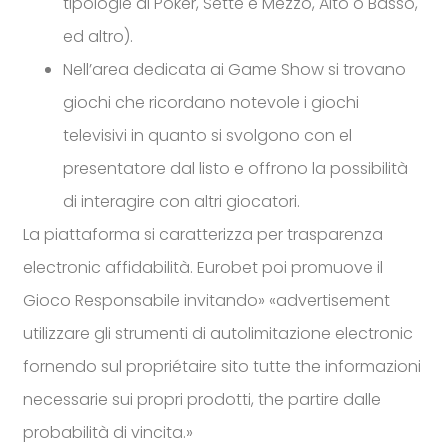
tipologie di Poker, Sette e Mezzo, Alto o Basso,
ed altro).
Nell’area dedicata ai Game Show si trovano
giochi che ricordano notevole i giochi
televisivi in quanto si svolgono con el
presentatore dal listo e offrono la possibilità
di interagire con altri giocatori.
La piattaforma si caratterizza per trasparenza
electronic affidabilità. Eurobet poi promuove il
Gioco Responsabile invitando» «advertisement
utilizzare gli strumenti di autolimitazione electronic
fornendo sul propriétaire sito tutte the informazioni
necessarie sui propri prodotti, the partire dalle
probabilità di vincita.»