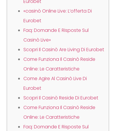
Eurobet
«casinò Online Live: L’offerta Di
Eurobet
Faq: Domande E Risposte Sul
Casinò Live»
Scopri Il Casinò Are Living Di Eurobet
Come Funziona Il Casinò Reside
Online: Le Caratteristiche
Come Agire Al Casinò Live Di
Eurobet
Scopri Il Casinò Reside Di Eurobet
Come Funziona Il Casinò Reside
Online: Le Caratteristiche
Faq: Domande E Risposte Sul