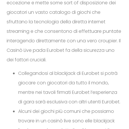
eccezione e mette some sort of disposizione dei
giocatori un vasto catalogo di giochi che
sfruttano la tecnologia della diretta internet
streaming e che consentono di effettuare puntate
interagendo direttamente con una vero croupier. Il
Casinò Live pada Eurobet fa della sicurezza uno
dei fattori cruciali.
Collegandosi al blackjack di Eurobet si potrà
giocare con giocatori da tutto il mondo,
mentre nei tavoli firmati Eurobet l’esperienza
di gara sarà esclusiva con altri utenti Eurobet.
Alcuni dei giochi più comuni che possiamo
trovare in un casinò live sono elle blackjack