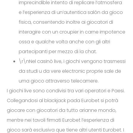
imprecindible intento di replicare l’atmosfera
e l’esperienza di un’autentica salón da gioco
fisica, consentendo inoltre ai giocatori di
interagire con un croupier in carne impotence
ossa e qualche volta anche con gli altri
partecipanti per mezzo di la chat.
\r\nNel casinò live, i giochi vengono trasmessi
da studi u da vere electronic proprie sale de
uma gioco attraverso telecamere.
I giochi live sono condivisi tra vari operatori e Paesi.
Collegandosi al blackjack pada Eurobet si potrà
giocare con giocatori da tutto arianne mondo,
mentre nei tavoli firmati Eurobet l’esperienza di
gioco sarà esclusiva que tiene altri utenti Eurobet. I