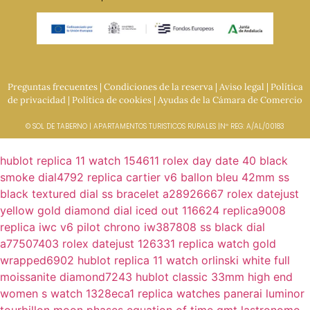
Preguntas frecuentes
|
Condiciones de la reserva
|
Aviso legal
|
Política
de privacidad
|
Política de cookies
|
Ayudas de la Cámara de Comercio
© SOL DE TABERNO | APARTAMENTOS TURISTICOS RURALES |Nº REG: A/AL/00183
hublot replica 11 watch 154611
rolex day date 40 black
smoke dial4792
replica cartier v6 ballon bleu 42mm ss
black textured dial ss bracelet a28926667
rolex datejust
yellow gold diamond dial iced out 116624 replica9008
replica iwc v6 pilot chrono iw387808 ss black dial
a77507403
rolex datejust 126331 replica watch gold
wrapped6902
hublot replica 11 watch orlinski white full
moissanite diamond7243
hublot classic 33mm high end
women s watch 1328eca1
replica watches panerai luminor
tourbillon moon phases equation of time gmt lastronomo