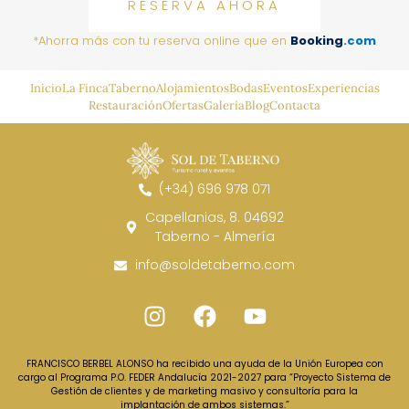
RESERVA AHORA
*Ahorra más con tu reserva online que en
Booking
.com
Inicio
La Finca
Taberno
Alojamientos
Bodas
Eventos
Experiencias
Restauración
Ofertas
Galería
Blog
Contacta
(+34) 696 978 071
Capellanias, 8. 04692
Taberno - Almería
info@soldetaberno.com
FRANCISCO BERBEL ALONSO ha recibido una ayuda de la Unión Europea con
cargo al Programa P.O. FEDER Andalucía 2021-2027 para “Proyecto Sistema de
Gestión de clientes y de marketing masivo y consultoría para la
implantación de ambos sistemas.”