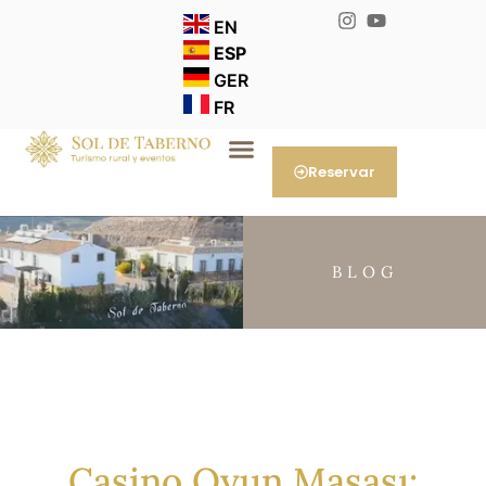
EN
ESP
GER
FR
Reservar
BLOG
Casino Oyun Masası: