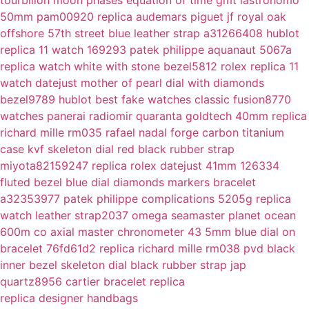
50mm pam00920
replica audemars piguet jf royal oak
offshore 57th street blue leather strap a31266408
hublot
replica 11 watch 169293
patek philippe aquanaut 5067a
replica watch white with stone bezel5812
rolex replica 11
watch datejust mother of pearl dial with diamonds
bezel9789
hublot best fake watches classic fusion8770
watches panerai radiomir quaranta goldtech 40mm
replica
richard mille rm035 rafael nadal forge carbon titanium
case kvf skeleton dial red black rubber strap
miyota82159247
replica rolex datejust 41mm 126334
fluted bezel blue dial diamonds markers bracelet
a32353977
patek philippe complications 5205g replica
watch leather strap2037
omega seamaster planet ocean
600m co axial master chronometer 43 5mm blue dial on
bracelet 76fd61d2
replica richard mille rm038 pvd black
inner bezel skeleton dial black rubber strap jap
quartz8956
cartier bracelet replica
replica designer handbags