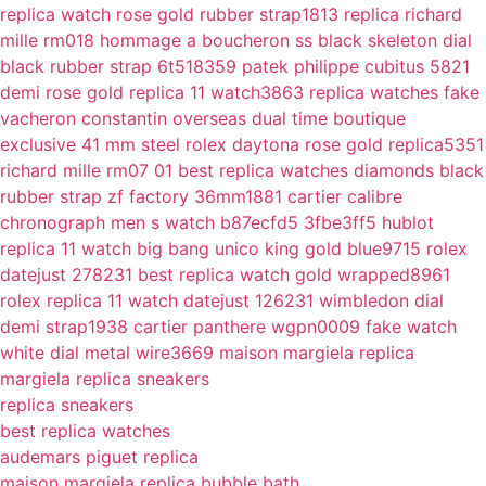
replica watch rose gold rubber strap1813
replica richard
mille rm018 hommage a boucheron ss black skeleton dial
black rubber strap 6t518359
patek philippe cubitus 5821
demi rose gold replica 11 watch3863
replica watches fake
vacheron constantin overseas dual time boutique
exclusive 41 mm steel
rolex daytona rose gold replica5351
richard mille rm07 01 best replica watches diamonds black
rubber strap zf factory 36mm1881
cartier calibre
chronograph men s watch b87ecfd5 3fbe3ff5
hublot
replica 11 watch big bang unico king gold blue9715
rolex
datejust 278231 best replica watch gold wrapped8961
rolex replica 11 watch datejust 126231 wimbledon dial
demi strap1938
cartier panthere wgpn0009 fake watch
white dial metal wire3669
maison margiela replica
margiela replica sneakers
replica sneakers
best replica watches
audemars piguet replica
maison margiela replica bubble bath