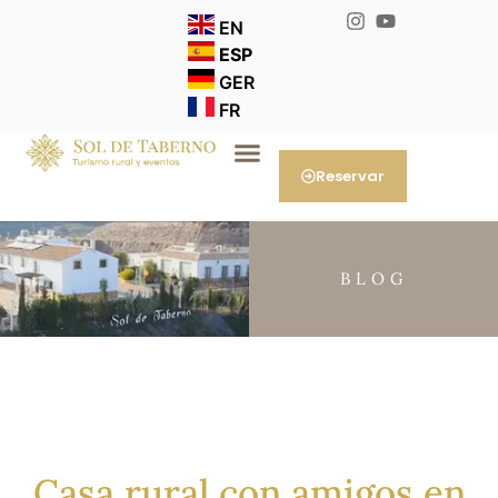
EN
ESP
GER
FR
Reservar
BLOG
Casa rural con amigos en