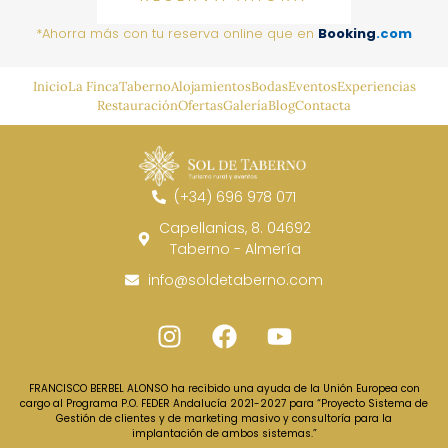
*Ahorra más con tu reserva online que en
Booking
.com
Inicio
La Finca
Taberno
Alojamientos
Bodas
Eventos
Experiencias
Restauración
Ofertas
Galería
Blog
Contacta
(+34) 696 978 071
Capellanias, 8. 04692
Taberno - Almería
info@soldetaberno.com
FRANCISCO BERBEL ALONSO ha recibido una ayuda de la Unión Europea con
cargo al Programa P.O. FEDER Andalucía 2021-2027 para “Proyecto Sistema de
Gestión de clientes y de marketing masivo y consultoría para la
implantación de ambos sistemas.”