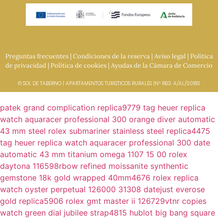
Preguntas frecuentes
|
Condiciones de la reserva
|
Aviso legal
|
Política
de privacidad
|
Política de cookies
|
Ayudas de la Cámara de Comercio
© SOL DE TABERNO | APARTAMENTOS TURISTICOS RURALES |Nº REG: A/AL/00183
patek grand complication replica9779
tag heuer replica
watch aquaracer professional 300 orange diver automatic
43 mm steel
rolex submariner stainless steel replica4475
tag heuer replica watch aquaracer professional 300 date
automatic 43 mm titanium
omega 1107 15 00
rolex
daytona 116598rbow refined moissanite synthentic
gemstone 18k gold wrapped 40mm4676
rolex replica
watch oyster perpetual 126000 31308
datejust everose
gold replica5906
rolex gmt master ii 126729vtnr copies
watch green dial jubilee strap4815
hublot big bang square